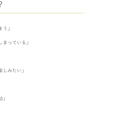
？
まう」
しまっている」
楽しみたい」
劫」