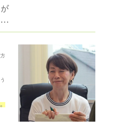
みが
ら…
方
う
。