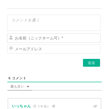
お
名
メ
前
ー
（
ル
ニ
ア
ッ
ド
ク
レ
ネ
6
コメント
ス
ー
最も古い
ム
可
）
*
いっちゃん
3 年 前に