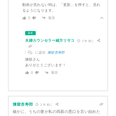
動画が見れない時は、「更新」を押すと、見れ
るようになります。
返信
0
著者
夫婦カウンセラー緒方リサコ
2 年 前に
に返信
煉獄杏寿郎
煉獄さん
ありがとうございます！
返信
0
煉獄杏寿郎
2 年 前に
確かに、うちの妻が私の両親の悪口を言い始めた