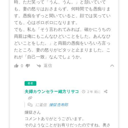
時、ただ笑って「うん、うん。」と頷いていて
も、妻の怒りはおさまらず、何時間でも愚痴りま
す。愚痴をずっと聞いていると、顔では笑ってい
ても、心はボロボロになります。
でも、私も「そう言われてみれば、確かにうちの
両親は俺にもこんなひどいことをした。あんなひ
どいことをした。」と両親の愚痴をいろいろ言っ
たところ、妻の怒りがピタッと止まりました。こ
れが「自己一致」なんでしょうか。
返信
0
著者
夫婦カウンセラー緒方リサコ
2 年 前に
に返信
煉獄杏寿郎
煉獄さん
コメントありがとうございます。
そのようなことがお有りだったのですね。奥さ