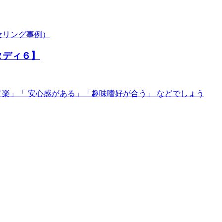
セリング事例）
タディ６】
楽」「 安心感がある」「趣味嗜好が合う」 などでしょう