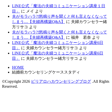
LINE公式「魔法の夫婦コミュニケーション講座１日
目」
に
メイ
より
夫がモラハラ?!怒鳴り声を聞くと何も言えなくなって
しまう…【夫婦再構築Q&A】
に
夫婦カウンセラー緒
方リサコ
より
夫がモラハラ?!怒鳴り声を聞くと何も言えなくなって
しまう…【夫婦再構築Q&A】
に
福井 若奈
より
LINE公式「魔法の夫婦コミュニケーション講座6日
目」
に
夫婦カウンセラー緒方リサコ
より
LINE公式「魔法の夫婦コミュニケーション講座6日
目」
に
夫婦カウンセラー緒方リサコ
より
HOME
結婚前カウンセリングケーススタディ
©Copyright 2026
ピリアロハカウンセリングブログ
.All Rights
Reserved.