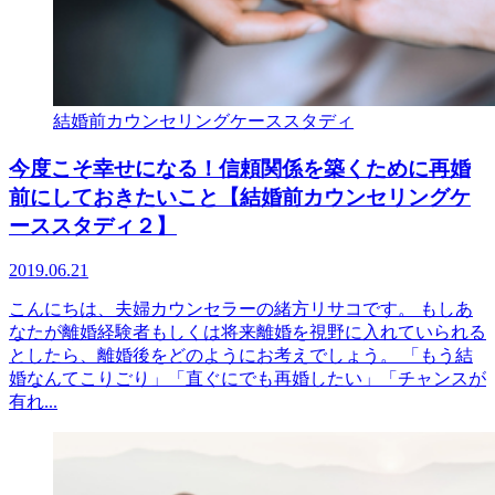
結婚前カウンセリングケーススタディ
今度こそ幸せになる！信頼関係を築くために再婚
前にしておきたいこと【結婚前カウンセリングケ
ーススタディ２】
2019.06.21
こんにちは、夫婦カウンセラーの緒方リサコです。 もしあ
なたが離婚経験者もしくは将来離婚を視野に入れていられる
としたら、離婚後をどのようにお考えでしょう。 「もう結
婚なんてこりごり」「直ぐにでも再婚したい」「チャンスが
有れ...