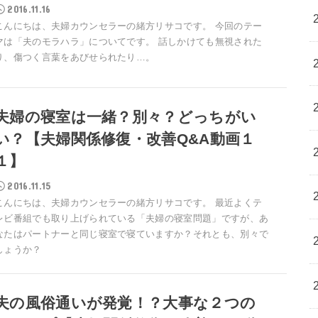
2016.11.16
こんにちは、夫婦カウンセラーの緒方リサコです。 今回のテー
マは「夫のモラハラ」についてです。 話しかけても無視された
り、傷つく言葉をあびせられたり…。
夫婦の寝室は一緒？別々？どっちがい
い？【夫婦関係修復・改善Q&A動画１
１】
2016.11.15
こんにちは、夫婦カウンセラーの緒方リサコです。 最近よくテ
レビ番組でも取り上げられている「夫婦の寝室問題」ですが、あ
なたはパートナーと同じ寝室で寝ていますか？それとも、別々で
しょうか？
夫の風俗通いが発覚！？大事な２つの