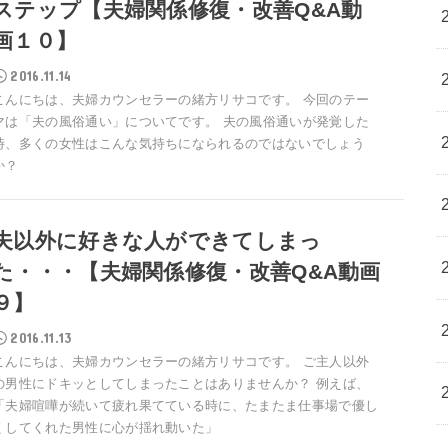
ステップ【夫婦関係修復・改善Q&A動
画１０】
2016.11.14
こんにちは、夫婦カウンセラーの緒方リサコです。 今回のテー
マは「夫の風俗通い」についてです。 夫の風俗通いが発覚した
時、多くの女性はこんな気持ちになられるのではないでしょう
か？
夫以外に好きな人ができてしまっ
た・・・【夫婦関係修復・改善Q&A動画
９】
2016.11.13
こんにちは、夫婦カウンセラーの緒方リサコです。 ご主人以外
の男性にドキッとしてしまったことはありませんか？ 例えば、
「夫婦喧嘩が続いて疲れ果てている時に、たまたま仕事場で優し
くしてくれた男性に心が揺れ動いた」