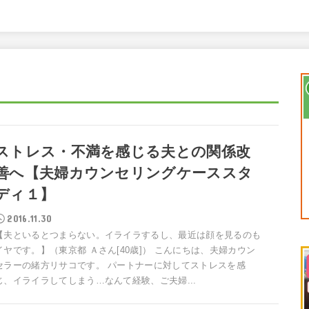
ストレス・不満を感じる夫との関係改
善へ【夫婦カウンセリングケーススタ
ディ１】
2016.11.30
【夫といるとつまらない。イライラするし、最近は顔を見るのも
イヤです。】（東京都 Ａさん[40歳]） こんにちは、夫婦カウン
セラーの緒方リサコです。 パートナーに対してストレスを感
じ、イライラしてしまう…なんて経験、ご夫婦...