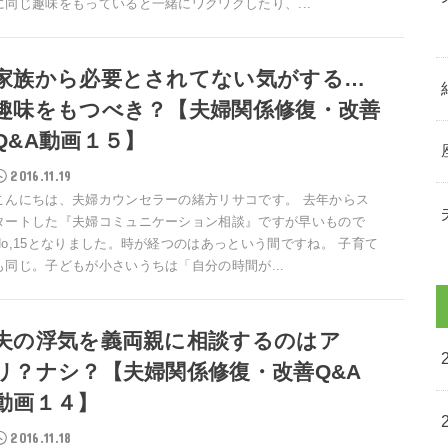
に同じ趣味をもっていると一緒にワクワクしたり、...
家族から必要とされてない気がする…
趣味をもつべき？【夫婦関係修復・改善
Q&A動画１５】
2016.11.19
こんにちは、夫婦カウンセラーの緒方リサコです。 去年からス
タートした『夫婦コミュニケーション相談』ですが早いもので
No,15となりました。時が経つのはあっという間ですね。 子育て
も同じ。子どもが小さいうちは「自分の時間が...
夫の浮気を義両親に相談するのはア
リ？ナシ？【夫婦関係修復・改善Q&A
動画１４】
2016.11.18