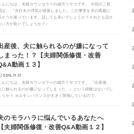
こんにちは、夫婦カウンセラーの緒方リサコです。 今回のご質
問は、 『先日夫の浮気が発覚しました。この事実を夫の両親に
話そうか迷っています。話しても良いでしょうか？それとも話さ
ない方が良いでしょうか？』
出産後、夫に触られるのが嫌になって
しまった！？【夫婦関係修復・改善
Q&A動画１３】
2016.11.17
こんにちは、夫婦カウンセラーの緒方リサコです。 『出産後、
夫に触られるのが嫌になってしまった…』という経験はないでし
ょうか？ ホルモンバランスが大きく関係しているので、
夫のモラハラに悩んでいるあなたへ
【夫婦関係修復・改善Q&A動画１２】